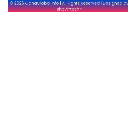
© 2026 GanaGlobal.info | All Rights Reserved | Designed b
shavintech®