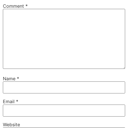
Comment
*
Name
*
Email
*
Website