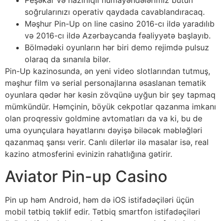
Peşəkar və hazırlıqlı nümayəndələrimiz bütün
soğrularınızı operativ qaydada cavablandıracaq.
Məşhur Pin-Up on line casino 2016-cı ildə yaradılıb
və 2016-cı ildə Azərbaycanda fəaliyyətə başlayıb.
Bölmədəki oyunların hər biri demo rejimdə pulsuz
olaraq da sınanıla bilər.
Pin-Up kazinosunda, ən yeni video slotlarından tutmuş,
məşhur film və serial personajlarına əsaslanan tematik
oyunlara qədər hər kəsin zövqünə uyğun bir şey tapmaq
mümkündür. Həmçinin, böyük cekpotlar qazanma imkanı
olan proqressiv goldmine avtomatları da va ki, bu de
uma oyunçulara həyatlarını dəyişə biləcək məbləğləri
qazanmaq şansı verir. Canlı dilerlər ilə masalar isə, real
kazino atmosferini evinizin rahatlığına gətirir.
Aviator Pin-up Casino
Pin up həm Android, həm də iOS istifadəçiləri üçün
mobil tətbiq təklif edir. Tətbiq smartfon istifadəçiləri