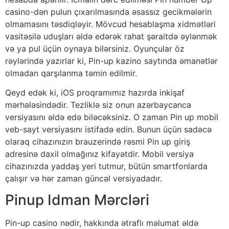
casino-dən pulun çıxarılmasında əsassız gecikmələrin
olmamasını təsdiqləyir. Mövcud hesablaşma xidmətləri
vasitəsilə uduşları əldə edərək rahat şəraitdə əylənmək
və ya pul üçün oynaya bilərsiniz. Oyunçular öz
rəylərində yazırlar ki, Pin-up kazino saytında əmanətlər
olmadan qarşılanma təmin edilmir.
Qeyd edək ki, iOS proqramımız hazırda inkişaf
mərhələsindədir. Tezliklə siz onun azərbaycanca
versiyasını əldə edə biləcəksiniz. O zaman Pin up mobil
veb-sayt versiyasını istifadə edin. Bunun üçün sadəcə
olaraq cihazınızın brauzerində rəsmi Pin up giriş
adresinə daxil olmağınız kifayətdir. Mobil versiya
cihazınızda yaddaş yeri tutmur, bütün smartfonlarda
çalışır və hər zaman güncəl versiyadadır.
Pinup Idman Mərcləri
Pin-up casino nədir, hakkında ətraflı məlumat əldə