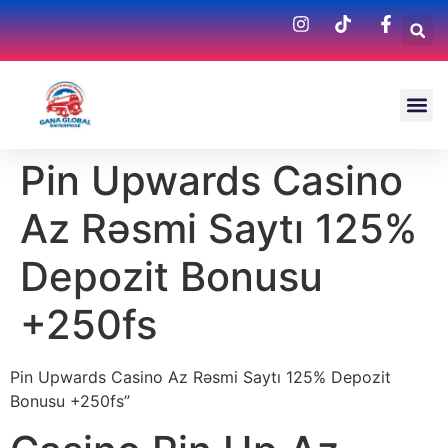
Pin Upwards Casino
Az Rəsmi Saytı 125%
Depozit Bonusu
+250fs
Pin Upwards Casino Az Rəsmi Saytı 125% Depozit
Bonusu +250fs”