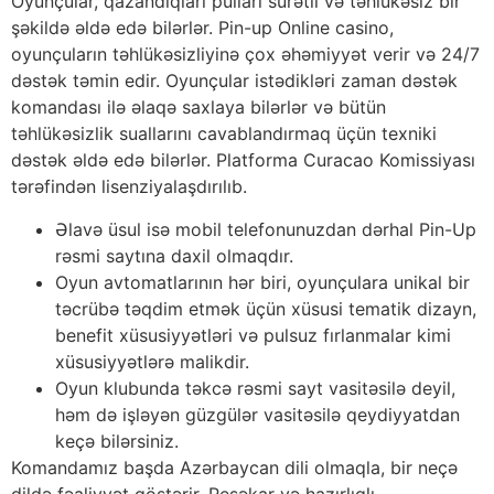
Oyunçular, qazandıqları pulları sürətli və təhlükəsiz bir
şəkildə əldə edə bilərlər. Pin-up Online casino,
oyunçuların təhlükəsizliyinə çox əhəmiyyət verir və 24/7
dəstək təmin edir. Oyunçular istədikləri zaman dəstək
komandası ilə əlaqə saxlaya bilərlər və bütün
təhlükəsizlik suallarını cavablandırmaq üçün texniki
dəstək əldə edə bilərlər. Platforma Curacao Komissiyası
tərəfindən lisenziyalaşdırılıb.
Əlavə üsul isə mobil telefonunuzdan dərhal Pin-Up
rəsmi saytına daxil olmaqdır.
Oyun avtomatlarının hər biri, oyunçulara unikal bir
təcrübə təqdim etmək üçün xüsusi tematik dizayn,
benefit xüsusiyyətləri və pulsuz fırlanmalar kimi
xüsusiyyətlərə malikdir.
Oyun klubunda təkcə rəsmi sayt vasitəsilə deyil,
həm də işləyən güzgülər vasitəsilə qeydiyyatdan
keçə bilərsiniz.
Komandamız başda Azərbaycan dili olmaqla, bir neçə
dildə fəaliyyət göstərir. Peşəkar və hazırlıqlı