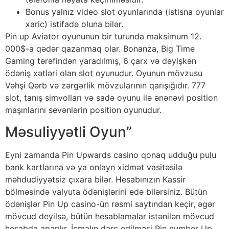
Bonus yalnız video slot oyunlarında (istisna oyunlar
xaric) istifadə oluna bilər.
Pin up Aviator oyununun bir turunda maksimum 12.
000$-a qədər qazanmaq olar. Bonanza, Big Time
Gaming tərəfindən yaradılmış, 6 çarx və dəyişkən
ödəniş xətləri olan slot oyunudur. Oyunun mövzusu
Vəhşi Qərb və zərgərlik mövzularının qarışığıdır. 777
slot, tanış simvolları və sadə oyunu ilə ənənəvi position
maşınlarını sevənlərin position oyunudur.
Məsuliyyətli Oyun”
Eyni zamanda Pin Upwards casino qonaq udduğu pulu
bank kartlarına və ya onlayn xidmət vasitəsilə
məhdudiyyətsiz çıxara bilər. Hesabınızın Kassir
bölməsində valyuta ödənişlərini edə bilərsiniz. Bütün
ödənişlər Pin Up casino-ün rəsmi saytından keçir, əgər
mövcud deyilsə, bütün hesablamalar istənilən mövcud
hesabda aparılır. İcmalın dərc edilməsi Pin number Up