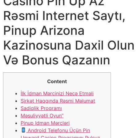
Casino Pin Up Az
Rəsmi Internet Saytı,
Pinup Arizona
Kazinosuna Daxil Olun
Və Bonus Qazanın
Content
İlk İdman Mərcinizi Necə Etməli
Şirkət Haqqında Rəsmi Məlumat
Sadiqlik Proqramı
Məsuliyyətli Oyun”
Pinup Idman Mərcləri
Android Telefonu Üçün Pin
Upward Casino Proqramını Pulsuz