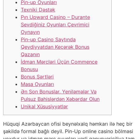
Pin-up Oyunları
Texniki Dəstək
Pın Upward Casino – Durante
Sevdiğiniz Oyunları Çevrimiçi
Oynayın
Pin-up Casino Saytında
Qeydiyyatdan Keçərək Bonus
Qazanın
İdman Mərcləri Üçün Commence
Bonusu
Bonus Şərtləri
Masa Oyunları
Ən Son Bonuslar, Yeniləmələr Və
Pulsuz Bahislərdən Xəbərdar Olun
Unikal Xüsusiyyətlər
Hüquqi Azərbaycan ofisi beynəlxalq həmkarı ilə heç bir
şəkildə formal bağlı deyil. Pin-Up online casino bölməsi
yoxdur və idman mərc oyunları yerli qanunvericiliyə tam