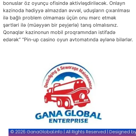
bonuslar öz oyunçu ofisində aktivləşdiriləcək. Onlayn
kazinoda hədiyyə almazdan əvvəl, uduşların çıxarılması
ilə bağlı problem olmaması üçün onu mərc etmək
şərtləri ilə (müəyyən bir peyjerlə) tanış olmalısınız.
Qonaqlar kazinonun mobil proqramından istifadə
edərək” “Pin-up casino oyun avtomatında əylənə bilərlər.
© 2026 GanaGlobal.info | All Rights Reserved | Designed b