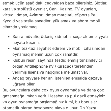
etmək üçün aşağıdaki cədvəldən baxa bilərsiniz. Slotlar,
kart və stolüstü oyunlar, Canlı Kazino, TV oyunları,
virtual idman, Aviator, idman mərcləri, eSports Bəli,
Kycaid vasitəsilə sənədləri yükləmək və ahora mobil
cihazda yoxlamaq.
Sonra müvafiq ödəniş xidmətini seçərək əməliyyatı
həyata keçirin.
Mən tez-tez səyahət edirəm və mobil cihazımdan
oynamaq mənim üçün çox rahatdır.
Klubun rəsmi saytında təsdiqlənmiş tənzimləyici
orqan Antillephone nV (Kuraçao) tərəfindən
verilmiş lisenziya haqqında məlumat var.
Ancaq təyyarə hər an, istənilən əmsalda qəzaya
uğraya bilər.
Bu, oyunçulara daha çox oyun oynamağa və daha çox
qazanmağa imkan verir. Hesabınıza pul daxil etməyiniz
və oyun oynamağa başlamağınız kimi, bu bonuslar
otomatik olaraq hesabınıza əlavə olunur. Ən Yaxşı