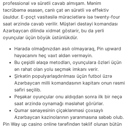
professional və sürətli cavab almışam. Mənim
təcrübəmə əsasən, canlı çat ən sürətli və effektiv
üsuldur. E-poçt vasitəsilə müraciətlərə isə twenty-four
saat ərzində cavab verilir. Müştəri dəstəyi komandası
Azərbaycan dilində xidmət göstərir, bu da yerli
oyunçular üçün böyük üstünlükdür.
Harada olmağınızdan asılı olmayaraq, Pin upward
həyəcanını heç vaxt əldən verməyin.
Bu çeşidli əlaqə metodları, oyunçulara özləri üçün
ən rahat olan yolu seçmək imkanı verir.
Şirkətin populyarlaşdırılması üçün futbol üzrə
Azərbaycan milli komandasının kapitanı onun rəsmi
səfiri seçilib.
Peşəkar oyunçular onu aldıqdan sonra ilk bir neçə
saat ərzində oynamağı məsləhət görürlər.
Qumar sənayesinin çiçəklənməsi çoxsaylı
Azərbaycan kazinolarının yaranmasına səbəb olub.
Pin Way up casino online tərəfindən təklif olunan bütün