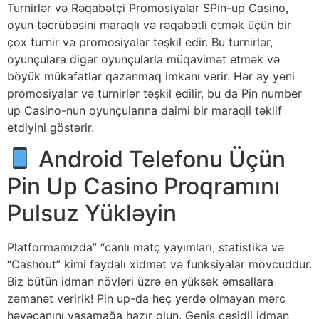
Turnirlər və Rəqabətçi Promosiyalar SPin-up Casino,
oyun təcrübəsini maraqlı və rəqabətli etmək üçün bir
çox turnir və promosiyalar təşkil edir. Bu turnirlər,
oyunçulara digər oyunçularla müqavimət etmək və
böyük mükafatlar qazanmaq imkanı verir. Hər ay yeni
promosiyalar və turnirlər təşkil edilir, bu da Pin number
up Casino-nun oyunçularına daimi bir maraqli təklif
etdiyini göstərir.
Android Telefonu Üçün
Pin Up Casino Proqramını
Pulsuz Yükləyin
Platformamızda” “canlı matç yayımları, statistika və
“Cashout” kimi faydalı xidmət və funksiyalar mövcuddur.
Biz bütün idman növləri üzrə ən yüksək əmsallara
zəmanət veririk! Pin up-da heç yerdə olmayan mərc
həyəcanını yaşamağa hazır olun. Geniş çeşidli idman