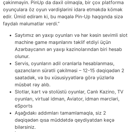
çəkinməyin. PinUp da daxil olmaqla, bir çox platforma
oyunçulara öz oyun vərdişlərini idarə etməkdə kömək
edir. Ümid edirəm ki, bu məqalə Pin-Up haqqında sizə
faydalı məlumatlar verdi.”
Saytımız ən yaxşı oyunları və hər kəsin sevimli slot
machine game maşınlarını təklif etdiyi üçün
Azərbaycanın ən yaxşı kazinolarından biri hesab
olunur.
Servis, oyunların adil oranlarla hesablanması,
qazancların sürətli çəkilməsi – 12-15 dəqiqədən 2
saatadək, və bu xüsusiyyətlərə görə yüzlərlə
müsbət rəy alıb.
Slotlar, kart və stolüstü oyunlar, Canlı Kazino, TV
oyunları, virtual idman, Aviator, idman mərcləri,
eSports
Aşağıdakı addımları tamamlamaqla, siz 2
dəqiqədən qısa müddətdə qeydiyatdan keçə
bilərsiniz.