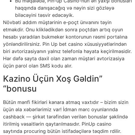
Bu məqalədə, Pin-up Casino-nun ən yaxşı bonusları
haqqında danışacağıq və nəyin sizi gözləyə
biləcəyini təsvir edəcəyik.
Növbəti addım müştərinin e-poçt ünvanını təyin
etməkdir. Onu kliklədikdən sonra poçtdan artıq oyun
hesabı yaradılan bukmeker kontorunun rəsmi portalına
yönləndirilirsiniz. Pin Up bet casino xüsusiyyətlərindən
biri avtorizasiyanın yalnız telefonla həyata keçirilməsidir.
Hər dəfə sayta daxil olan zaman müştəri avtorizasiya
üçün parol olan SMS kodu alır.
Kazino Üçün Xoş Gəldin”
“bonusu
Bütün mənfi fikirləri kənara atmaq vaxtıdır – bizim sizin
üçün əla xəbərlərimiz var! İdman mərc oyunlarında
cashback — şirkət tərəfindən verilən bonuslar şəklində
itirilmiş vəsaitlərin qaytarılmasıdır. PinUp casino
saytında procuring bütün istifadəçilərə təqdim rdilir.