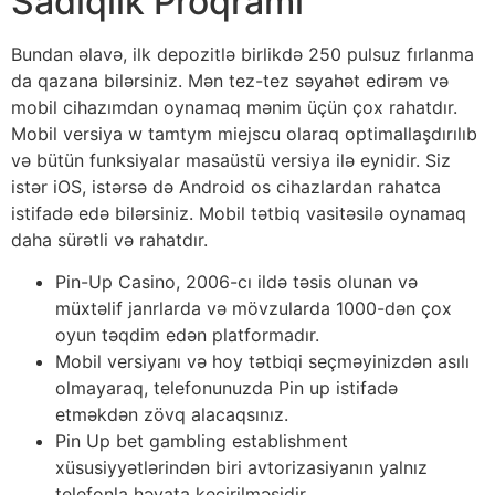
Sadiqlik Proqramı
Bundan əlavə, ilk depozitlə birlikdə 250 pulsuz fırlanma
da qazana bilərsiniz. Mən tez-tez səyahət edirəm və
mobil cihazımdan oynamaq mənim üçün çox rahatdır.
Mobil versiya w tamtym miejscu olaraq optimallaşdırılıb
və bütün funksiyalar masaüstü versiya ilə eynidir. Siz
istər iOS, istərsə də Android os cihazlardan rahatca
istifadə edə bilərsiniz. Mobil tətbiq vasitəsilə oynamaq
daha sürətli və rahatdır.
Pin-Up Casino, 2006-cı ildə təsis olunan və
müxtəlif janrlarda və mövzularda 1000-dən çox
oyun təqdim edən platformadır.
Mobil versiyanı və hoy tətbiqi seçməyinizdən asılı
olmayaraq, telefonunuzda Pin up istifadə
etməkdən zövq alacaqsınız.
Pin Up bet gambling establishment
xüsusiyyətlərindən biri avtorizasiyanın yalnız
telefonla həyata keçirilməsidir.