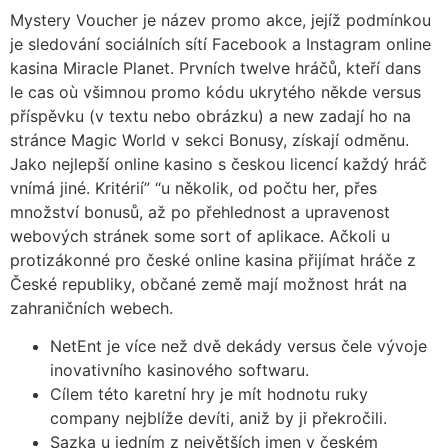
Mystery Voucher je název promo akce, jejíž podmínkou
je sledování sociálních sítí Facebook a Instagram online
kasina Miracle Planet. Prvních twelve hráčů, kteří dans
le cas où všimnou promo kódu ukrytého někde versus
příspěvku (v textu nebo obrázku) a new zadají ho na
stránce Magic World v sekci Bonusy, získají odměnu.
Jako nejlepší online kasino s českou licencí každý hráč
vnímá jiné. Kritérií” “u několik, od počtu her, přes
množství bonusů, až po přehlednost a upravenost
webových stránek some sort of aplikace. Ačkoli u
protizákonné pro české online kasina přijímat hráče z
České republiky, občané země mají možnost hrát na
zahraničních webech.
NetEnt je více než dvě dekády versus čele vývoje
inovativního kasinového softwaru.
Cílem této karetní hry je mít hodnotu ruky
company nejblíže devíti, aniž by ji překročili.
Sazka u jedním z největších jmen v českém