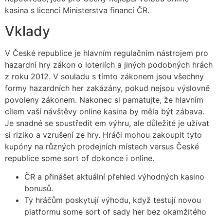
kasina s licencí Ministerstva financí ČR.
Vklady
V České republice je hlavním regulačním nástrojem pro
hazardní hry zákon o loteriích a jiných podobných hrách
z roku 2012. V souladu s tímto zákonem jsou všechny
formy hazardních her zakázány, pokud nejsou výslovně
povoleny zákonem. Nakonec si pamatujte, že hlavním
cílem vaší návštěvy online kasina by měla být zábava.
Je snadné se soustředit em výhru, ale důležité je užívat
si riziko a vzrušení ze hry. Hráči mohou zakoupit tyto
kupóny na různých prodejních místech versus České
republice some sort of dokonce i online.
ČR a přinášet aktuální přehled výhodných kasino
bonusů.
Ty hráčům poskytují výhodu, když testují novou
platformu some sort of sady her bez okamžitého