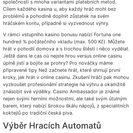
společnosti s mnoha variantami platebních metod.
Cílem každého kasina u, aby každý hráč mohl bez
problémů a pohodlně doplnit zůstatek na svém
hráčském kontu, případně si vyzvednout výhry.
V rámci vstupního kasino bonusu nabízí Fortuna one
hundred % počátečního vkladu (max. 500 Kč). Můžete
hrát v pohodlí domova a s trochou štěstí i něco vydělat.
Ještě dans le cas où nejste hrou versus online casinu
úplně jistí a bojíte se prohry? Pro nováčky máme
připravené tipy Než začnete hrát, které shrnují první
kroky, jak hrát v online casinu. Zkušení hráči pak mohou
vyzkoušet profesionální strategie na výhru a okamžitě
znásobit své výdělky. Casino Ambassador je známé
nejen svými herními možnostmi, ale také svým útulným
barem, který nabízí širokou škálu nápojů, z specialitních
koktejlů po tradiční česká piva.
Výběr Hracích Automatů