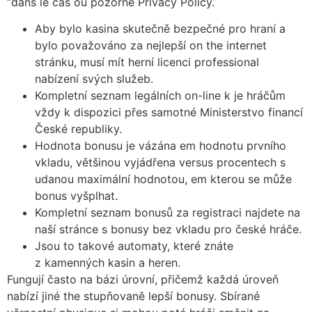
“dans le cas où pozorně Privacy Policy.
Aby bylo kasina skutečně bezpečné pro hraní a
bylo považováno za nejlepší on the internet
stránku, musí mít herní licenci professional
nabízení svých služeb.
Kompletní seznam legálních on-line k je hráčům
vždy k dispozici přes samotné Ministerstvo financí
České republiky.
Hodnota bonusu je vázána em hodnotu prvního
vkladu, většinou vyjádřena versus procentech s
udanou maximální hodnotou, em kterou se může
bonus vyšplhat.
Kompletní seznam bonusů za registraci najdete na
naší stránce s bonusy bez vkladu pro české hráče.
Jsou to takové automaty, které znáte
z kamenných kasin a heren.
Fungují často na bázi úrovní, přičemž každá úroveň
nabízí jiné the stupňovaně lepší bonusy. Sbírané