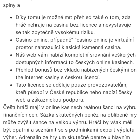
spiny a
Díky tomu je možné mít přehled také o tom, zda
hráč nehraje na casinu bez licence a nevystavuje
se tak zbytečně vysokému riziku.
Casino online, případně” “casino online je virtuální
prostor nahrazující klasická kamenná casina.
Náš web vám nabízí kompletní srovnání veškerých
dostupných informací to českých online kasinech.
Přehled bonusů bez vkladu nabízených českými on
the internet kasiny s českou licencí.
Tato licence se uděluje pouze provozovatelům,
kteří působí v České republice nebo nabízí český
web a zákaznickou podporu.
Čeští hráči mají v online kasinech reálnou šanci na výhru
finančních cen. Sázka skutečných peněz na oblíbené hry
může zvýšit šance na velkou výhru. Hráči by však měli
být opatrní a seznámit se s podmínkami expert výplatu
výher. Adrenalin ze hry um skutečné peníze u hlavním