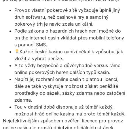
Provoz vlastní pokerové sítě vyžaduje úplně jiný
druh softwaru, než casinové hry a samotný
pokerový trh je navíc zcela unikátní.
Podle zákona o hazardních hrách není možné do
on the internet casin vkládat přes mobilní telefony
s pomocí SMS.
Každé české kasino nabízí několik způsobu, jak
vložit a vybrat peníze.
A to vždy bezpečně a důvěryhodně versus rámci
online pokerových heren dalších typů kasin.
Nabízí jej rozhraní online casin t platnou licencí,
dále se také vyskytuje možnost získat peněžité
prostředky do sázek, sázky zdarma nebo zatočení
zdarma.
Tou v dnešní době disponuje už téměř každý,
možnost hráč online kasina má proto téměř každý.
Nejefektivnějším způsobem ověření licence pro provoz
online casina je prostřednictvím oficiálních stránek