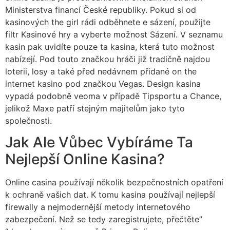
Ministerstva financí České republiky. Pokud si od
kasinových the girl rádi odběhnete e sázení, použijte
filtr Kasinové hry a vyberte možnost Sázení. V seznamu
kasin pak uvidíte pouze ta kasina, která tuto možnost
nabízejí. Pod touto značkou hráči již tradičně najdou
loterii, losy a také před nedávnem přidané on the
internet kasino pod značkou Vegas. Design kasina
vypadá podobně veoma v případě Tipsportu a Chance,
jelikož Maxe patří stejným majitelům jako tyto
společnosti.
Jak Ale Vůbec Vybíráme Ta
Nejlepší Online Kasina?
Online casina používají několik bezpečnostních opatření
k ochraně vašich dat. K tomu kasina používají nejlepší
firewally a nejmodernější metody internetového
zabezpečení. Než se tedy zaregistrujete, přečtěte”