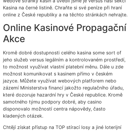
webové stránky kasin a uvedli jsme je versus naší sekci
Kasina na černé listině. Chraňte si své peníze při hraní
online z České republiky a na těchto stránkách nehrajte.
Online Kasinové Propagační
Akce
Kromě dobré dostupnosti celého kasina some sort of
jeho služeb versus legálním a kontrolovaném prostředí,
to možnost využívat vlastní platební měnu. Dále u zde
možnost komunikovat s kasinem přímo v českém
jazyce. Můžete využívat webových platforem nebo
zázemí Ministerstva financí jakožto regulačního úřadu,
které dozoruje hazardní hry v České republice. Kromě
samotného týmu podpory dobré, aby casino
disponovalo možností centra nápovědy, často
kladených otázek.
Chtějí získat přístup na TOP stírací losy a jiné loterijní