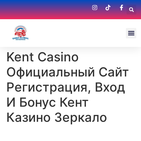
Kent Casino
Официальный Сайт
Регистрация, Вход
И Бонус Кент
Казино Зеркало