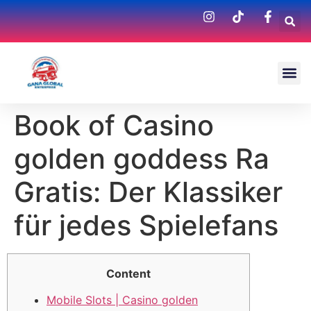
Book of Casino
golden goddess Ra
Gratis: Der Klassiker
für jedes Spielefans
Content
Mobile Slots | Casino golden