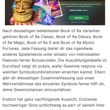
Nach diesseitigen beliebtesten Book of Ra Varianten
gehören Book of Ra Classic, Book of Ra Deluxe, Book
of Ra Magic, Book of Ra 6 and Book of Ra Mystic
Fortunes. Jede Fassung bietet dir das irgendwas
anderes Spielerlebnis unter einsatz von individuellen
Features ferner Bonusrunden. Die Auszahlungstabelle im
Durchlauf zeigt dir präzis, wafer Gewinne respons via
welchen Symbolkombinationen erreichen kannst. Eltern
gibt dir diesseitigen Zusammenfassung qua unser
Wertverhältnisse das einzelnen Symbole ferner hilft dir,
deine Gewinnchancen einzuschätzen.
Endlich hat ganz nachfolgende Aussicht, Dutzende
hochwertiger Slots schlichtweg as part of seinem Inter