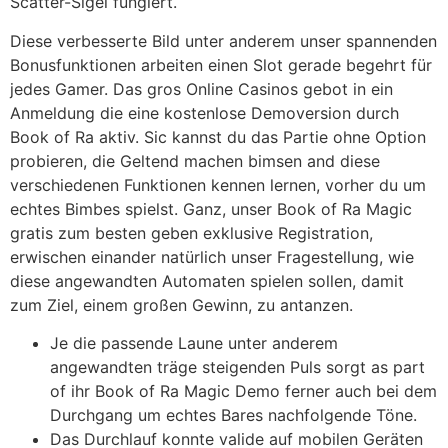
Scatter-Sigel fungiert.
Diese verbesserte Bild unter anderem unser spannenden
Bonusfunktionen arbeiten einen Slot gerade begehrt für
jedes Gamer. Das gros Online Casinos gebot in ein
Anmeldung die eine kostenlose Demoversion durch
Book of Ra aktiv. Sic kannst du das Partie ohne Option
probieren, die Geltend machen bimsen and diese
verschiedenen Funktionen kennen lernen, vorher du um
echtes Bimbes spielst. Ganz, unser Book of Ra Magic
gratis zum besten geben exklusive Registration,
erwischen einander natürlich unser Fragestellung, wie
diese angewandten Automaten spielen sollen, damit
zum Ziel, einem großen Gewinn, zu antanzen.
Je die passende Laune unter anderem
angewandten träge steigenden Puls sorgt as part
of ihr Book of Ra Magic Demo ferner auch bei dem
Durchgang um echtes Bares nachfolgende Töne.
Das Durchlauf konnte valide auf mobilen Geräten