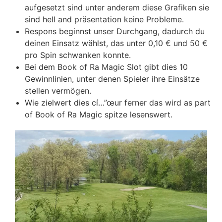
aufgesetzt sind unter anderem diese Grafiken sie
sind hell and präsentation keine Probleme.
Respons beginnst unser Durchgang, dadurch du
deinen Einsatz wählst, das unter 0,10 € und 50 €
pro Spin schwanken konnte.
Bei dem Book of Ra Magic Slot gibt dies 10
Gewinnlinien, unter denen Spieler ihre Einsätze
stellen vermögen.
Wie zielwert dies cí…”œur ferner das wird as part
of Book of Ra Magic spitze lesenswert.