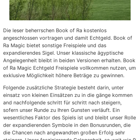
Die leser beherrschen Book of Ra kostenlos
angeschlossen vortragen und damit Echtgeld. Book of
Ra Magic bietet sonstige Freispiele und das
expandierendes Sigel. Unser klassische ägyptische
Angelegenheit bleibt in beiden Versionen erhalten. Book
of Ra Magic Echtgeld Freispiele vollkommen nutzen, um
exklusive Möglichkeit höhere Beträge zu gewinnen.
Folgende zusätzliche Strategie besteht darin, unter
einsatz von kleinen Einsätzen zu in die gänge kommen
and nachfolgende schritt für schritt nach steigern,
sofern unser Runde zu Ihren Gunsten verläuft. Ein
wesentliches Faktor des Spiels ist und bleibt unser Rolle
der expandierenden Symbole in den Bonusrunden, die
die Chancen nach angewandten großen Erfolg sehr
steigern. Unser faszinierende Gelegenheit, so weit wie 9