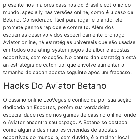
presente nos maiores cassinos do Brasil electronic do
mundo, specially nas versões online, como é u caso da
Betano. Considerado fácil para jogar e blando, ele
promete ganhos rápidos e contralto. Além dos
esquemas desenvolvidos especificamente pro jogo
Aviator online, há estratégias universais que são usadas
em todos operating-system jogos de albur e apostas
esportivas, sem exceção. No centro dan estratégia está
an estratégia de catch-up, que envolve aumentar o
tamanho de cadan aposta seguinte após um fracasso.
Hacks Do Aviator Betano
O cassino online LeoVegas é conhecida por sua seção
dedicada an Esportes, porém sua verdadeira
especialidade reside nos games de cassino online, onde
o Aviator encontra seu espaço. A Betano se destaca
como alguma das maiores viviendas de apostas
esportivas do mundo e, sem dúvida, é o melhor local