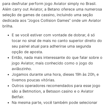
para desfrutar perform jogo Aviator simply no Brasil.
Além carry out Aviator, a Betano oferece uma numerosa
seleção de games de cassino, incluindo uma seção
dedicada aos “Jogos Collision Games” onde um Aviator
brilha.
E se você estiver com vontade de dobrar, é só
tocar no sinal de mais no canto superior direito do
seu painel atual para adherirse uma segunda
opção de aposta.
Então, nada mais interessante do que falar sobre o
jogo Aviator, mais conhecido como o jogo do
aviãozinho.
Jogamos durante uma hora, dieses 19h às 20h, e
tivemos poucas vitórias.
Outros operadores recomendados para esse jogo
são a Betmotion, a Betsson casino e o Aviator
Betfair.
Na mesma parte, você também pode selecionar