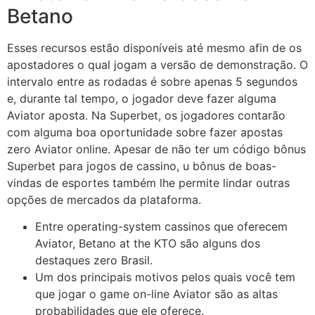
Betano
Esses recursos estão disponíveis até mesmo afin de os
apostadores o qual jogam a versão de demonstração. O
intervalo entre as rodadas é sobre apenas 5 segundos
e, durante tal tempo, o jogador deve fazer alguma
Aviator aposta. Na Superbet, os jogadores contarão
com alguma boa oportunidade sobre fazer apostas
zero Aviator online. Apesar de não ter um código bônus
Superbet para jogos de cassino, u bônus de boas-
vindas de esportes também lhe permite lindar outras
opções de mercados da plataforma.
Entre operating-system cassinos que oferecem
Aviator, Betano at the KTO são alguns dos
destaques zero Brasil.
Um dos principais motivos pelos quais você tem
que jogar o game on-line Aviator são as altas
probabilidades que ele oferece.