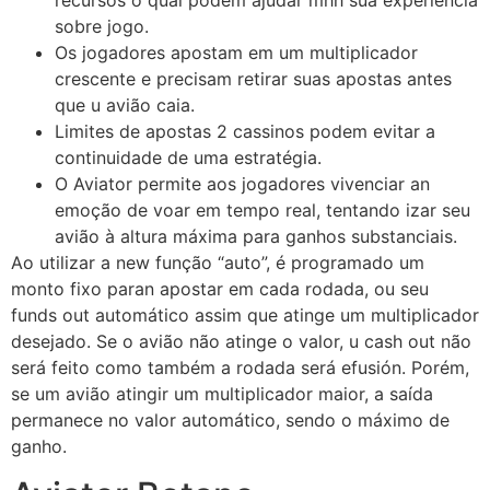
sobre jogo.
Os jogadores apostam em um multiplicador
crescente e precisam retirar suas apostas antes
que u avião caia.
Limites de apostas 2 cassinos podem evitar a
continuidade de uma estratégia.
O Aviator permite aos jogadores vivenciar an
emoção de voar em tempo real, tentando izar seu
avião à altura máxima para ganhos substanciais.
Ao utilizar a new função “auto”, é programado um
monto fixo paran apostar em cada rodada, ou seu
funds out automático assim que atinge um multiplicador
desejado. Se o avião não atinge o valor, u cash out não
será feito como também a rodada será efusión. Porém,
se um avião atingir um multiplicador maior, a saída
permanece no valor automático, sendo o máximo de
ganho.