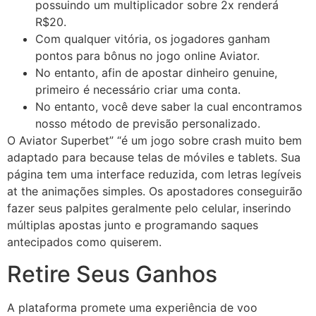
possuindo um multiplicador sobre 2x renderá
R$20.
Com qualquer vitória, os jogadores ganham
pontos para bônus no jogo online Aviator.
No entanto, afin de apostar dinheiro genuine,
primeiro é necessário criar uma conta.
No entanto, você deve saber la cual encontramos
nosso método de previsão personalizado.
O Aviator Superbet” “é um jogo sobre crash muito bem
adaptado para because telas de móviles e tablets. Sua
página tem uma interface reduzida, com letras legíveis
at the animações simples. Os apostadores conseguirão
fazer seus palpites geralmente pelo celular, inserindo
múltiplas apostas junto e programando saques
antecipados como quiserem.
Retire Seus Ganhos
A plataforma promete uma experiência de voo