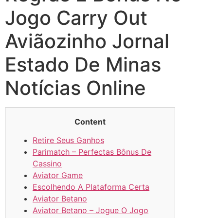
Jogo Carry Out
Aviãozinho Jornal
Estado De Minas
Notícias Online
Content
Retire Seus Ganhos
Parimatch – Perfectas Bônus De
Cassino
Aviator Game
Escolhendo A Plataforma Certa
Aviator Betano
Aviator Betano – Jogue O Jogo