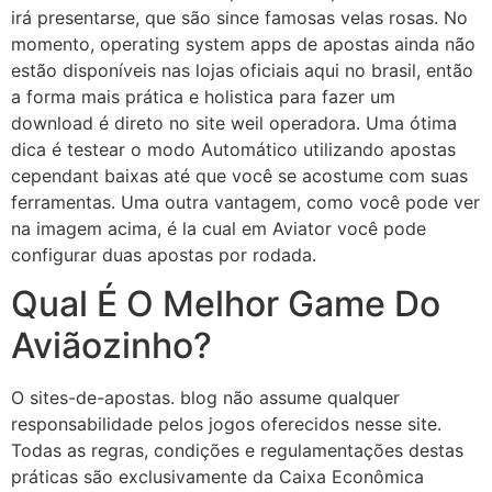
irá presentarse, que são since famosas velas rosas. No
momento, operating system apps de apostas ainda não
estão disponíveis nas lojas oficiais aqui no brasil, então
a forma mais prática e holistica para fazer um
download é direto no site weil operadora. Uma ótima
dica é testear o modo Automático utilizando apostas
cependant baixas até que você se acostume com suas
ferramentas. Uma outra vantagem, como você pode ver
na imagem acima, é la cual em Aviator você pode
configurar duas apostas por rodada.
Qual É O Melhor Game Do
Aviãozinho?
O sites-de-apostas. blog não assume qualquer
responsabilidade pelos jogos oferecidos nesse site.
Todas as regras, condições e regulamentações destas
práticas são exclusivamente da Caixa Econômica