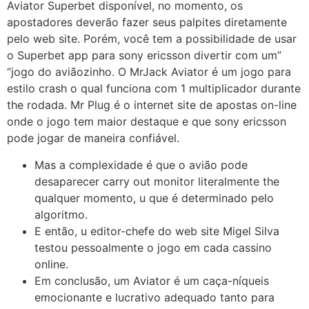
Aviator Superbet disponível, no momento, os
apostadores deverão fazer seus palpites diretamente
pelo web site. Porém, você tem a possibilidade de usar
o Superbet app para sony ericsson divertir com um”
“jogo do aviãozinho. O MrJack Aviator é um jogo para
estilo crash o qual funciona com 1 multiplicador durante
the rodada. Mr Plug é o internet site de apostas on-line
onde o jogo tem maior destaque e que sony ericsson
pode jogar de maneira confiável.
Mas a complexidade é que o avião pode
desaparecer carry out monitor literalmente the
qualquer momento, u que é determinado pelo
algoritmo.
E então, u editor-chefe do web site Migel Silva
testou pessoalmente o jogo em cada cassino
online.
Em conclusão, um Aviator é um caça-níqueis
emocionante e lucrativo adequado tanto para