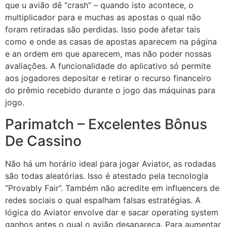
que u avião dê “crash” – quando isto acontece, o
multiplicador para e muchas as apostas o qual não
foram retiradas são perdidas. Isso pode afetar tais
como e onde as casas de apostas aparecem na página
e an ordem em que aparecem, mas não poder nossas
avaliações. A funcionalidade do aplicativo só permite
aos jogadores depositar e retirar o recurso financeiro
do prêmio recebido durante o jogo das máquinas para
jogo.
Parimatch – Excelentes Bônus
De Cassino
Não há um horário ideal para jogar Aviator, as rodadas
são todas aleatórias. Isso é atestado pela tecnologia
“Provably Fair”. Também não acredite em influencers de
redes sociais o qual espalham falsas estratégias. A
lógica do Aviator envolve dar e sacar operating system
ganhos antes o qual o avião desapareça. Para aumentar