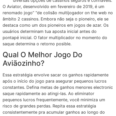
diversas opções de cassinos seguros e confiáveis.
O Aviator, desenvolvido em fevereiro de 2019, é um
renomado jogo” “de colisão multijogador on the web no
âmbito 2 cassinos. Embora não seja o pioneiro, ele se
destaca como um dos pioneiros em jogos de azar. Os
usuários determinam tua aposta inicial antes do
pontapé inicial. O fator multiplicador no momento do
saque determina o retorno posible.
Qual O Melhor Jogo Do
Aviãozinho?
Essa estratégia envolve sacar os ganhos rapidamente
após o início do jogo para asegurar pequenos lucros
constantes. Defina metas de ganhos menores electronic
saque rapidamente ao atingi-las. Ao eliminator
pequenos lucros frequentemente, você minimiza um
risco de grandes perdas. Repita essa estratégia
consistentemente pra acumular ganhos ao longo do