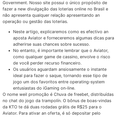
Government. Nosso site possui o único propósito de
fazer a new divulgação das loterias online no Brasil e
não apresenta qualquer relação apresentando an
operação ou gestão das loterias.
Neste artigo, explicaremos como es efectivo an
aposta Aviator e forneceremos algumas dicas para
adherirse suas chances sobre sucesso.
No entanto, é importante lembrar que o Aviator,
como qualquer game de cassino, envolve o risco
de você perder recurso financeiro.
Os usuários aguardam ansiosamente o instante
ideal para fazer o saque, tornando esse tipo de
jogo um dos favoritos entre operating-system
entusiastas do iGaming on-line.
O nome weil promoção é Chuva de freebet, distribuídas
no chat do jogo da trampolín. O bônus de boas-vindas
da KTO te dá duas rodadas grátis de R$25 para o
Aviator. Para ativar an oferta, é só depositar pelo