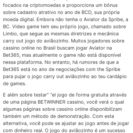
focados na criptomoedas e proporciona um bônus
sobre cadastro atrativo no ano de BCD, sua própria
moeda digital. Embora não tenha o Aviator da Spribe, a
BC. Video game tem seu próprio jogo, chamado sobre
Limbo, que segue as mesmas diretrizes e mecânica
carry out jogo do aviãozinho. Muitos jogadores sobre
cassino online no Brasil buscam jogar Aviator na
Bet365, mas atualmente o game não está disponível
nessa plataforma. No entanto, há rumores de que a
Bet365 está no ano de negociações com the Spribe
para pujar o jogo carry out aviãozinho ao teu cardápio
de games.
E além sobre testar” “el jogo de forma gratuita através
de uma página BETWINNER cassino, você verá o qual
algumas páginas sobre cassino online disponibilizam
também um método de demonstração. Com esta
alternativa, você pode se ajustar ao jogo antes de jogar
com dinheiro real. O jogo do aviãozinho é um sucesso