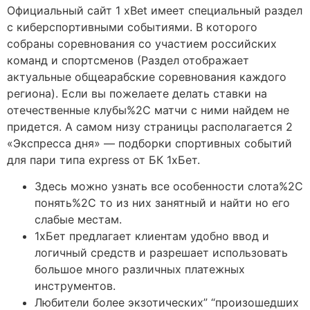
Официальный сайт 1 xBet имеет специальный раздел
с киберспортивными событиями. В которого
собраны соревнования со участием российских
команд и спортсменов (Раздел отображает
актуальные общеарабские соревнования каждого
региона). Если вы пожелаете делать ставки на
отечественные клубы%2C матчи с ними найдем не
придется. А самом низу страницы располагается 2
«Экспресса дня» — подборки спортивных событий
для пари типа express от БК 1хБет.
Здесь можно узнать все особенности слота%2C
понять%2C то из них занятный и найти но его
слабые местам.
1хБет предлагает клиентам удобно ввод и
логичный средств и разрешает использовать
большое много различных платежных
инструментов.
Любители более экзотических” “произошедших