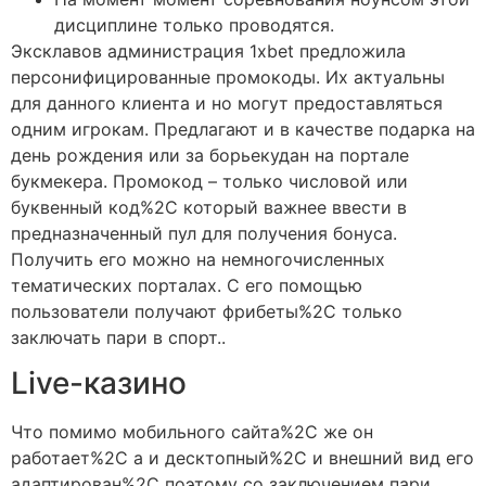
дисциплине только проводятся.
Эксклавов администрация 1xbet предложила
персонифицированные промокоды. Их актуальны
для данного клиента и но могут предоставляться
одним игрокам. Предлагают и в качестве подарка на
день рождения или за борьекудан на портале
букмекера. Промокод – только числовой или
буквенный код%2C который важнее ввести в
предназначенный пул для получения бонуса.
Получить его можно на немногочисленных
тематических порталах. С его помощью
пользователи получают фрибеты%2C только
заключать пари в спорт..
Live-казино
Что помимо мобильного сайта%2C же он
работает%2C а и десктопный%2C и внешний вид его
адаптирован%2C поэтому со заключением пари