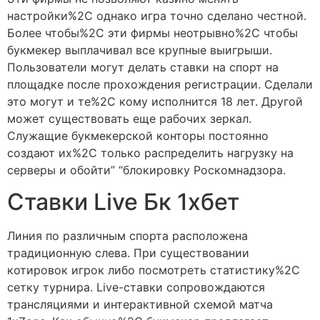
настройки%2C однако игра точно сделано честной.
Более чтобы%2C эти фирмы неотрывно%2C чтобы
букмекер выплачивал все крупные выигрыши.
Пользователи могут делать ставки на спорт на
площадке после прохождения регистрации. Сделали
это могут и те%2C кому исполнится 18 лет. Другой
может существовать еще рабочих зеркал.
Служащие букмекерской конторы постоянно
создают их%2C только распределить нагрузку на
серверы и обойти” “блокировку Роскомнадзора.
Ставки Live Бк 1хбет
Линия по различным спорта расположена
традиционную слева. При существовании
котировок игрок либо посмотреть статистику%2C
сетку турнира. Live-ставки сопровождаются
трансляциями и интерактивной схемой матча