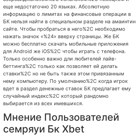
еще недостаточно 20 языках. Абсолютную
информацию о лимитах на финансовые операции в
БК нельзя найти в специальном разделе на амаинтин
сайте. Чтобы пробраться в него%2C необходимо
нажать значок «%24» вверху страницы. Же БК
можно бесплатно скачать мобильные приложения
для Android же iOS%2C чтобы играть с телефона.
Только особенно важно дли любителей лайв-
беттинга%2C только как позволяет ей делать
ставки%2C но не быть также этом привязанным
нему компьютеру. По умолчанию%2C когда игрок
вдет в раздел денежные ставок БК предлагает ему
случайный индекс%2C который рандомно
выбирается из всех имевшихся.
Мнение Пользователей
семряуи Бк Xbet