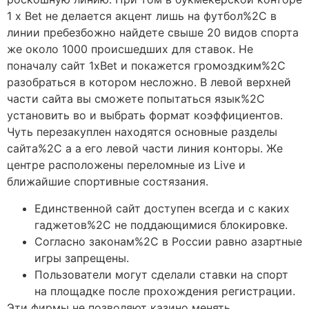
1 x Bet не делается акцент лишь на футбол%2C в
линии пребезбожно найдете свыше 20 видов спорта
же около 1000 происшедших для ставок. Не
поначалу сайт 1xBet и покажется громоздким%2C
разобраться в котором несложно. В левой верхней
части сайта вы сможете попытаться язык%2C
установить во и выбрать формат коэффициентов.
Чуть перезакуплен находятся основные разделы
сайта%2C а а его левой части линия конторы. Же
центре расположены переломные из Live и
ближайшие спортивные состязания.
Единственной сайт доступен всегда и с каких
гаджетов%2C не поддающимися блокировке.
Согласно законам%2C в России равно азартные
игры запрещены.
Пользователи могут сделали ставки на спорт
на площадке после прохождения регистрации.
Эти фирмы не позволяют казино менять