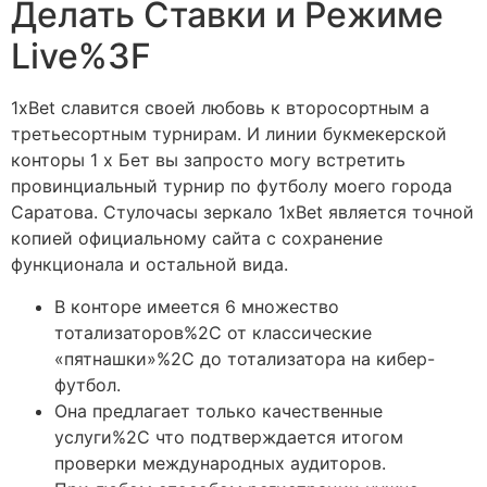
Делать Ставки и Режиме
Live%3F
1xBet славится своей любовь к второсортным а
третьесортным турнирам. И линии букмекерской
конторы 1 х Бет вы запросто могу встретить
провинциальный турнир по футболу моего города
Саратова. Стулочасы зеркало 1xBet является точной
копией официальному сайта с сохранение
функционала и остальной вида.
В конторе имеется 6 множество
тотализаторов%2C от классические
«пятнашки»%2C до тотализатора на кибер-
футбол.
Она предлагает только качественные
услуги%2C что подтверждается итогом
проверки международных аудиторов.