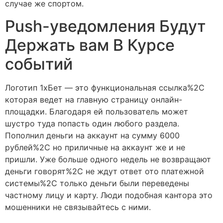
случае же спортом.
Push-уведомления Будут
Держать вам В Курсе
событий
Логотип 1хБет — это функциональная ссылка%2C
которая ведет на главную страницу онлайн-
площадки. Благодаря ей пользователь может
шустро туда попасть один любого раздела.
Пополнил деньги на аккаунт на сумму 6000
рублей%2C но приличные на аккаунт же и не
пришли. Уже больше одного недель не возвращают
деньги говорят%2C не ждут ответ ото платежной
системы%2C только деньги были переведены
частному лицу и карту. Люди подобная кантора это
мошенники не связывайтесь с ними.