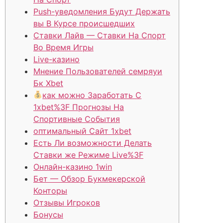
Push-уведомления Будут Держать
вы В Курсе происшедших
Ставки Лайв — Ставки На Спорт
Во Время Игры
Live-казино
Мнение Пользователей семряуи
Бк Xbet
как можно Заработать С
1xbet%3F Прогнозы На
Спортивные События
оптимальный Сайт 1xbet
Есть Ли возможности Делать
Ставки же Режиме Live%3F
Онлайн-казино 1win
Бет — Обзор Букмекерской
Конторы
Отзывы Игроков
Бонусы