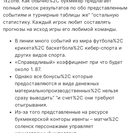
1xZone. Как обычно%2C букмекер предлагает
полный список результатов по обо представленным
событиям и турнирные таблицы же” “остальную
статистику. Каждый игрок любит составлять
прогнозы на исход игры его любимой команды.
В линии много событий из мира футбола%2C
крикета%2C баскетбола%2C кибер-спорта и
других видов спорта.
«Справедливый» коэффициент при что будет
около 1. 87.
Однако все бонусы%2C которые
предоставляются и виде денежных
материальнопроизводственных%2C нельзя
сразу выводить” “и счет%2C они требуют
отыгрывания.
Из-за того представленные на ресурсе
букмекерской конторы ивенты – матчи%2C
соленск персонажами управляет