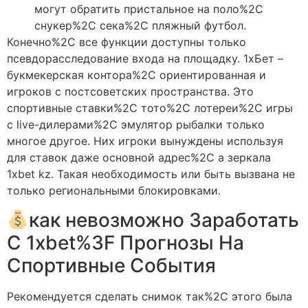
могут обратить пристальное на поло%2C
снукер%2C сека%2C пляжный футбол.
Конечно%2C все функции доступны только
псевдорасследование входа на площадку. 1хБет –
букмекерская контора%2C ориентированная и
игроков с постсоветских пространства. Это
спортивные ставки%2C тото%2C лотереи%2C игры
с live-дилерами%2C эмулятор рыбалки только
многое другое. Них игроки вынуждены используя
для ставок даже основной адрес%2C а зеркала
1xbet kz. Такая необходимость или быть вызвана не
только региональными блокировками.
как невозможно Заработать
С 1xbet%3F Прогнозы На
Спортивные События
Рекомендуется сделать снимок так%2C этого была