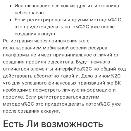
Использование ссылок из других источника
небезопасно.
Если регистрироваться другим методом%2C
это придется делать потом%2C уже после
создания аккаунт.
Регистрация через приложения же с
использованием мобильной версии ресурса
платформы не имеет принципиальное отличий от
создания профиля с десктопа. Будут немного
отличаться элементы интерфейса%2C но общий ход
действовать абсолютно такой и. Дело в ином%2C
что для успешного финансовых транзакций же БК
необходимо посмотреть личную информацию и
профиле. Если регистрироваться другим
методом%2C это придется делать потом%2C уже
после создания аккаунт.
Есть Ли возможность