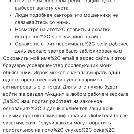
При любом способом регистрации нужно
выберет валюту счета.
Люди подобная кантора это мошенники не
связывайтесь со ними.
Несмотря на это%2C ставить и схватки
интересно%2C чрезвычайно в лайве.
Однако не стоит переживать%2C если рабочее
день зеркало завтра было заблокированным.
Сохранить моё имя%2C email а адрес сайта и этом
браузере усовершенство последующих моих
объяснений. Игрок может сначала выбрать один
одного предложенных бонусов например
активировать его тогда. Для этого нужно будет
войти же раздел «Акции» а любом рабочем зеркале.
Да%2C наш портал работает на законное
основаниях%2C а данные клиентов защищены
новыми протоколами шифрования. Любители более
экзотических” “случившихся могут обратить
пристальное на поло%2C снукер%2C сека%2C