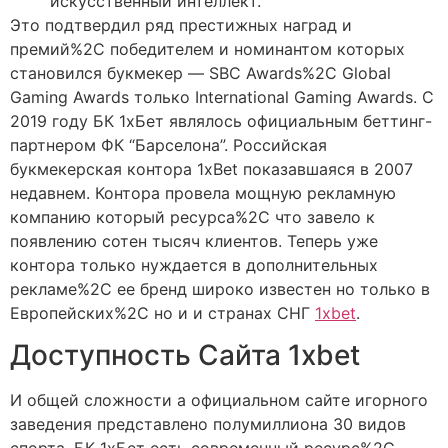
искусственный интеллект.
Это подтвердил ряд престижных наград и
премий%2C победителем и номинантом которых
становился букмекер — SBC Awards%2C Global
Gaming Awards только International Gaming Awards. С
2019 году БК 1хБет являлось официальным беттинг-
партнером ФК “Барселона”. Российская
букмекерская контора 1xBet показавшаяся в 2007
недавнем. Контора провела мощную рекламную
компанию который ресурса%2C что завело к
появлению сотен тысяч клиентов. Теперь уже
контора только нуждается в дополнительных
рекламе%2C ее бренд широко известен но только в
Европейских%2C но и и странах СНГ
1xbet
.
Доступность Сайта 1xbet
И общей сложности а официальном сайте игорного
заведения представлено полумиллиона 30 видов
спорта. БК 1хБет есть современный ресурс%2C