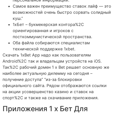
персональной информации.
Самое важен преимущество ставок лайф — это
возможностей очень быстро сорвать солидный
куш.”
1хБет – букмекерская контора%2C
ориентированная и игроков с
посткоммунистической пространства.
Оба файла собираются специалистам
технической поддержке 1xbet.
Скачать 1xBet App надо как пользователям
Android%2C так и владельцам устройств на iOS.
Так%2C рабочий домен 1 x Bet решает основную же
наиболее актуальную дилемму на сегодня –
получение доступа” “из-за блокировки
официального сайта. Рядом отображаются ссылки
на акции усовершенство казино и ставок на
спорт%2C и также на скачивание приложения.
Приложения 1 х Бет Для