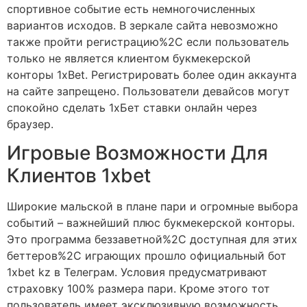
спортивное событие есть немногочисленных
вариантов исходов. В зеркале сайта невозможно
также пройти регистрацию%2C если пользователь
только не является клиентом букмекерской
конторы 1xBet. Регистрировать более один аккаунта
на сайте запрещено. Пользователи девайсов могут
спокойно сделать 1хБет ставки онлайн через
браузер.
Игровые Возможности Для
Клиентов 1xbet
Широкие мальской в плане пари и огромные выбора
событий – важнейший плюс букмекерской конторы.
Это программа беззаветной%2C доступная для этих
беттеров%2C играющих прошло официальный бот
1xbet kz в Телеграм. Условия предусматривают
страховку 100% размера пари. Кроме этого тот
пользователь имеет эксклюзивную возможность