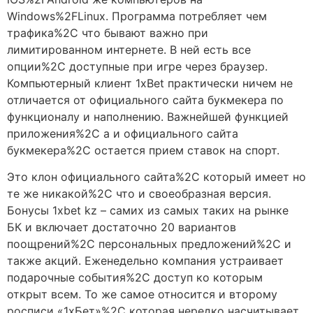
Windows%2FLinux. Программа потребляет чем
трафика%2C что бывают важно при
лимитированном интернете. В ней есть все
опции%2C доступные при игре через браузер.
Компьютерный клиент 1xBet практически ничем не
отличается от официального сайта букмекера по
функционалу и наполнению. Важнейшей функцией
приложения%2C а и официального сайта
букмекера%2C остается прием ставок на спорт.
Это клон официального сайта%2C который имеет но
те же никакой%2C что и своеобразная версия.
Бонусы 1xbet kz – самих из самых таких на рынке
БК и включает достаточно 20 вариантов
поощрений%2C персональных предложений%2C и
также акций. Еженедельно компания устраивает
подарочные события%2C доступ ко которым
открыт всем. То же самое относится и второму
росписи «1хБет»%2C которая нередко насчитывает