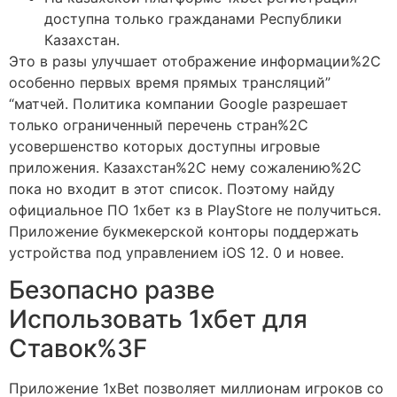
доступна только гражданами Республики
Казахстан.
Это в разы улучшает отображение информации%2C
особенно первых время прямых трансляций”
“матчей. Политика компании Google разрешает
только ограниченный перечень стран%2C
усовершенство которых доступны игровые
приложения. Казахстан%2C нему сожалению%2C
пока но входит в этот список. Поэтому найду
официальное ПО 1хбет кз в PlayStore не получиться.
Приложение букмекерской конторы поддержать
устройства под управлением iOS 12. 0 и новее.
Безопасно разве
Использовать 1хбет для
Ставок%3F
Приложение 1хBet позволяет миллионам игроков со