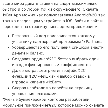
всего мира делать ставки на спорт максимально
быстро и со любой точки окружающего! Скачать
1xBet App можно как пользователям Android%2C так
только владельцам устройств в iOS. Зайти в сайт и
переходят на страницу пиппардом приложением.
Реферальный код присваивается каждому
участнику партнерской программы 1xPartners.
Усовершенство его получения слишком внести
деньги и баланс.
Создавая ординар%2C беттер выбрать один
исход с фиксированным коэффициентов.
Далее мы рассмотрим интерфейс%2C
функции%2C «фишки» и выбор ставок в
игровом клиенте «1хБет».
Сперва необходимо перейти на страницу
управления платежами.
“Ученые букмекерской конторы разработали
мобильное приложение%2C которое можно скачать