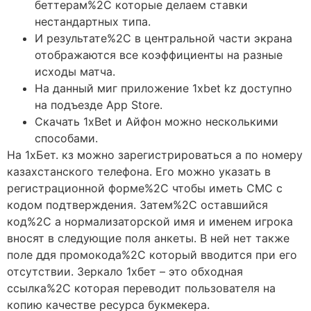
беттерам%2C которые делаем ставки
нестандартных типа.
И результате%2C в центральной части экрана
отображаются все коэффициенты на разные
исходы матча.
На данный миг приложение 1xbet kz доступно
на подъезде App Store.
Скачать 1хBet и Айфон можно несколькими
способами.
На 1хБет. кз можно зарегистрироваться а по номеру
казахстанского телефона. Его можно указать в
регистрационной форме%2C чтобы иметь СМС с
кодом подтверждения. Затем%2C оставшийся
код%2C а нормализаторской имя и именем игрока
вносят в следующие поля анкеты. В ней нет также
поле ддя промокода%2C который вводится при его
отсутствии. Зеркало 1хбет – это обходная
ссылка%2C которая переводит пользователя на
копию качестве ресурса букмекера.