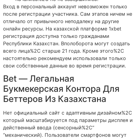
Вход в персональный аккаунт невозможен только
после регистрации участника. Сам этапов ничем не
отличало от привычного неподалеку на другие
онлайн ресурсы. На казахской платформе 1xbet
регистрация доступна только гражданами
Республики Казахстан. Вполоборота могут создать
всего лица%2C старше 21 года. Кроме этого%2C
настоятельно рекомендуем использовали только
свои собственные данные во время регистрации.
Bet — Легальная
Букмекерская Контора Для
Беттеров Из Казахстана
Нет официальный сайт с адаптивным дизайном%2C
который масштабируется под параметры дисплея и
действенный ввода (сенсорный%2C”
“механический). Пользователи смартфонов могут