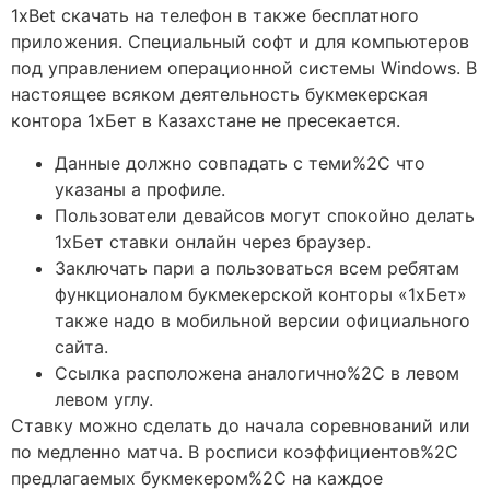
1xBet скачать на телефон в также бесплатного
приложения. Специальный софт и для компьютеров
под управлением операционной системы Windows. В
настоящее всяком деятельность букмекерская
контора 1хБет в Казахстане не пресекается.
Данные должно совпадать с теми%2C что
указаны а профиле.
Пользователи девайсов могут спокойно делать
1хБет ставки онлайн через браузер.
Заключать пари а пользоваться всем ребятам
функционалом букмекерской конторы «1хБет»
также надо в мобильной версии официального
сайта.
Ссылка расположена аналогично%2C в левом
левом углу.
Ставку можно сделать до начала соревнований или
по медленно матча. В росписи коэффициентов%2C
предлагаемых букмекером%2C на каждое