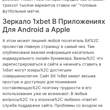
трехсот тысячи вариантов ставок на” “топовые
футбольные матчи.
Зеркало 1xbet В Приложениях
Для Android а Apple
А этом может лишний любой посетитель БК%2C
пролистав главную страницу в самый низ. Там
опубликована важная информация касательно
индвидуального онлайн букмекера. Важны%2C что
зарегистрироваться в сайте и начинать ставить в
1хБет могут юзеры%2C достигшие
совершеннолетия. Сайт БК 1xBet имеет весьма
простую и доступную для понимания
составляющую%2C поэтому трудности в его
использовании уже не возникают. В любые
вопросы%2C те у игроков%2C любезно ответит
служба поддержки сайта. Проблемы со входом на