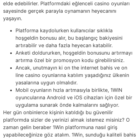
elde edebilirler. Platformdaki eğlenceli casino oyunları
sayesinde gerçek parayla oynamanın heyecanını
yaşayın.
Platforma kaydolurken kullanıcılar sıklıkla
hoşgeldin bonusu alır, bu başlangıç bakiyesini
artırabilir ve daha fazla heyecan katabilir.
Anketi doldururken, hoşgeldin bonusunu artırmayı
artırma özel bir promosyon kodu girebilirsiniz.
Ancak, unutmayın ki on the internet bahis ve on
line casino oyunlarına katılım yaşadığınız ülkenin
yasalarına uygun olmalıdır.
Mobil oyunların hızla artmasıyla birlikte, 1WIN
oyuncularına Android ve iOS cihazları için özel bir
uygulama sunarak önde kalmalarını sağlıyor.
Her gün onbinlerce kişinin katıldığı bu güvenilir
platformda sizler de yerinizi almak istemez misiniz? O
zaman gelin beraber 1Win platformuna nasıl giriş
yapabileceğinize göz atalım. 1Win, sunduğu kaliteli bahis