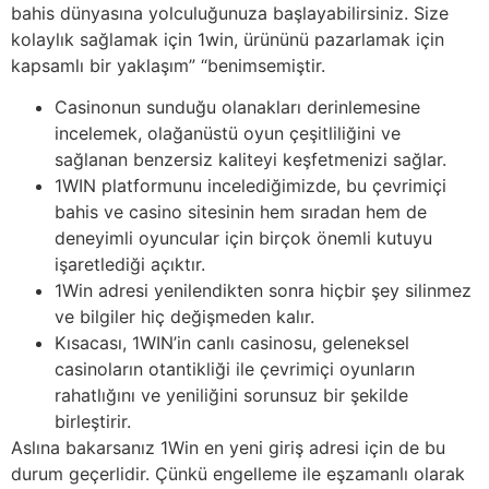
bahis dünyasına yolculuğunuza başlayabilirsiniz. Size
kolaylık sağlamak için 1win, ürününü pazarlamak için
kapsamlı bir yaklaşım” “benimsemiştir.
Casinonun sunduğu olanakları derinlemesine
incelemek, olağanüstü oyun çeşitliliğini ve
sağlanan benzersiz kaliteyi keşfetmenizi sağlar.
1WIN platformunu incelediğimizde, bu çevrimiçi
bahis ve casino sitesinin hem sıradan hem de
deneyimli oyuncular için birçok önemli kutuyu
işaretlediği açıktır.
1Win adresi yenilendikten sonra hiçbir şey silinmez
ve bilgiler hiç değişmeden kalır.
Kısacası, 1WIN’in canlı casinosu, geleneksel
casinoların otantikliği ile çevrimiçi oyunların
rahatlığını ve yeniliğini sorunsuz bir şekilde
birleştirir.
Aslına bakarsanız 1Win en yeni giriş adresi için de bu
durum geçerlidir. Çünkü engelleme ile eşzamanlı olarak