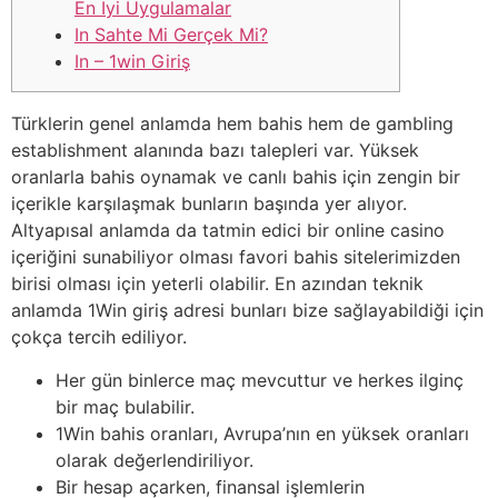
En İyi Uygulamalar
In Sahte Mi Gerçek Mi?
In – 1win Giriş
Türklerin genel anlamda hem bahis hem de gambling
establishment alanında bazı talepleri var. Yüksek
oranlarla bahis oynamak ve canlı bahis için zengin bir
içerikle karşılaşmak bunların başında yer alıyor.
Altyapısal anlamda da tatmin edici bir online casino
içeriğini sunabiliyor olması favori bahis sitelerimizden
birisi olması için yeterli olabilir. En azından teknik
anlamda 1Win giriş adresi bunları bize sağlayabildiği için
çokça tercih ediliyor.
Her gün binlerce maç mevcuttur ve herkes ilginç
bir maç bulabilir.
1Win bahis oranları, Avrupa’nın en yüksek oranları
olarak değerlendiriliyor.
Bir hesap açarken, finansal işlemlerin