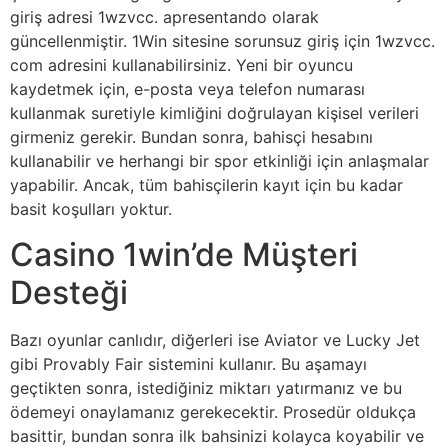
giriş adresi 1wzvcc. apresentando olarak
güncellenmiştir. 1Win sitesine sorunsuz giriş için 1wzvcc.
com adresini kullanabilirsiniz. Yeni bir oyuncu
kaydetmek için, e-posta veya telefon numarası
kullanmak suretiyle kimliğini doğrulayan kişisel verileri
girmeniz gerekir. Bundan sonra, bahisçi hesabını
kullanabilir ve herhangi bir spor etkinliği için anlaşmalar
yapabilir. Ancak, tüm bahisçilerin kayıt için bu kadar
basit koşulları yoktur.
Casino 1win’de Müşteri
Desteği
Bazı oyunlar canlıdır, diğerleri ise Aviator ve Lucky Jet
gibi Provably Fair sistemini kullanır. Bu aşamayı
geçtikten sonra, istediğiniz miktarı yatırmanız ve bu
ödemeyi onaylamanız gerekecektir. Prosedür oldukça
basittir, bundan sonra ilk bahsinizi kolayca koyabilir ve