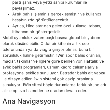
parti şahıs veya yetki sahibi kurumlar ile
paylaşılmaz.
Artık bahis işleminiz gerçekleşmiştir ve kullanıcı
hesabınızda görüntülenecektir.
Ayrıca, Hindistan’dan gelen özel kullanıcı tabanı,
itibarının bir göstergesidir.
Mobil uyumluluk zaten başlı başına global bir yatırım
olarak düşünülebilir. Ciddi bir kitlenin artık cep
telefonundan ya da viagra giriyor olması bunu bir
zorunluluk haline getirmiştir. 1Win spor bahis oranları,
maçlar, takımlar ve liglere göre belirleniyor. Haftalık ve
aylık bahis programları, uzman kadro çalışmalarıyla
profesyonel şekilde sunuluyor. Betradar bahis alt yapısı
ile dizayn edilen 1win sistemi çok cazip oranlarla
sunuluyor. 1Win sitesi böyle durumlarda farklı bir joe adı
alır empieza hizmetlerine oradan devam eder.
Ana Navigasyon