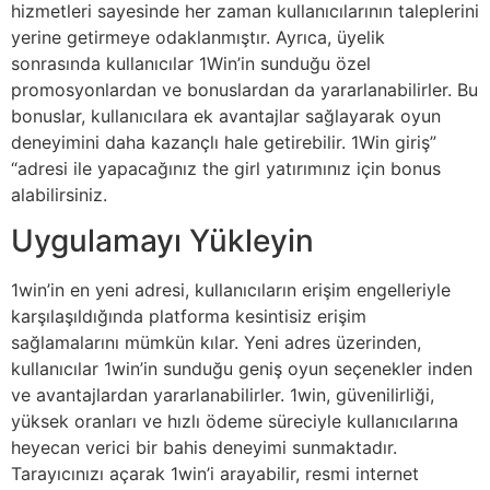
hizmetleri sayesinde her zaman kullanıcılarının taleplerini
yerine getirmeye odaklanmıştır. Ayrıca, üyelik
sonrasında kullanıcılar 1Win’in sunduğu özel
promosyonlardan ve bonuslardan da yararlanabilirler. Bu
bonuslar, kullanıcılara ek avantajlar sağlayarak oyun
deneyimini daha kazançlı hale getirebilir. 1Win giriş”
“adresi ile yapacağınız the girl yatırımınız için bonus
alabilirsiniz.
Uygulamayı Yükleyin
1win’in en yeni adresi, kullanıcıların erişim engelleriyle
karşılaşıldığında platforma kesintisiz erişim
sağlamalarını mümkün kılar. Yeni adres üzerinden,
kullanıcılar 1win’in sunduğu geniş oyun seçenekler inden
ve avantajlardan yararlanabilirler. 1win, güvenilirliği,
yüksek oranları ve hızlı ödeme süreciyle kullanıcılarına
heyecan verici bir bahis deneyimi sunmaktadır.
Tarayıcınızı açarak 1win’i arayabilir, resmi internet