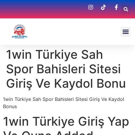
1win Türkiye Sah
Spor Bahisleri Sitesi
Giriş Ve Kaydol Bonu
1win Türkiye Sah Spor Bahisleri Sitesi Giriş Ve Kaydol
Bonus
1win Türkiye Giriş Yap