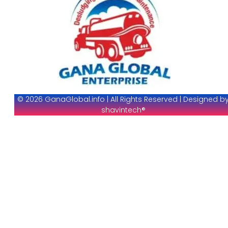
© 2026 GanaGlobal.info | All Rights Reserved | Designed b
shavintech®