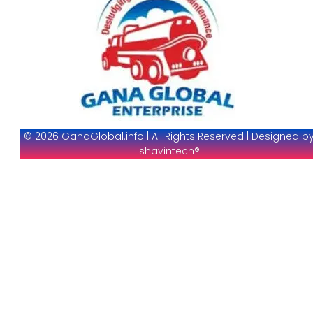
© 2026 GanaGlobal.info | All Rights Reserved | Designed b
shavintech®